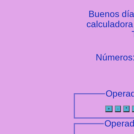
Buenos día
calculador
Números
Operad
+
-
*
Operado