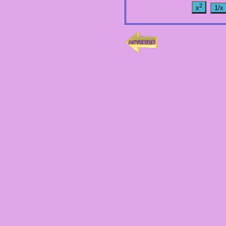
2
x
1/x